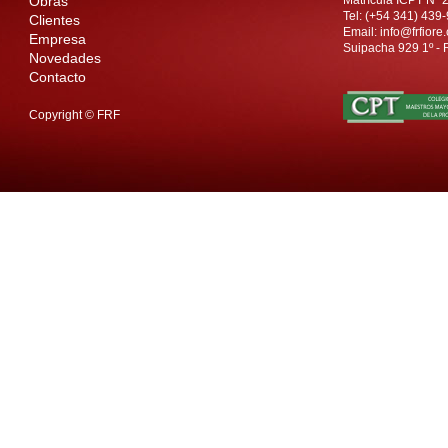
Obras
Matrícula ICPT Nº 
Tel: (+54 341) 43
Clientes
Email:
info@frfiore
Empresa
Suipacha 929 1º - 
Novedades
Contacto
Copyright © FRF